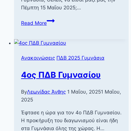
Πέμπτη 15 Μαΐου 2025;…
Ενημέρωση
Read More
σχετικά
με
ΠΔΒ
Γυμνασίου
Ανακοινώσεις
ΠΔΒ 2025 Γυμνάσια
4ος ΠΔΒ Γυμνασίου
By
Λεωνίδας Άνθης
1 Μαΐου, 2025
1 Μαΐου,
2025
Έφτασε η ώρα για τον 4ο ΠΔΒ Γυμνασίου.
Η προκήρυξη του διαγωνισμού είναι ήδη
στα Γυμνάσια όλης της χώρας. Η…