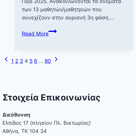
ΠΔΒ 2025. Ανακοινώνονται τα ονόματα
των 13 μαθητών/μαθητριών που
συνεχίζουν στην αυριανή 3η φάση….
Επιτυχόντες
Read More
2η
φάση
ΠΔΒ
Previous
Next
Page
1
2
3
4
5
6
…
80
2025
Page
Page
navigation
Στοιχεία Επικοινωνίας
Διεύθυνση
Ελπίδος 17 (πλησίον Πλ. Βικτωρίας)
Αθήνα, ΤΚ 104 34