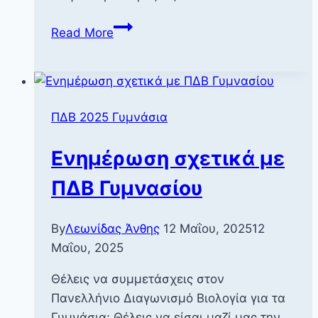
Ενημέρωση
Read More
σχετικά
με
ΠΔΒ
Γυμνασίου
ΠΔΒ 2025 Γυμνάσια
v.2
Ενημέρωση σχετικά με
ΠΔΒ Γυμνασίου
By
Λεωνίδας Άνθης
12 Μαΐου, 2025
12
Μαΐου, 2025
Θέλεις να συμμετάσχεις στον
Πανελλήνιο Διαγωνισμό Βιολογία για τα
Γυμνάσια; Θέλεις να είσαι μαζί μας την