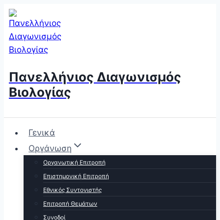
Skip
to
content
Πανελλήνιος Διαγωνισμός
Βιολογίας
Γενικά
Οργάνωση
Οργανωτική Επιτροπή
Επιστημονική Επιτροπή
Εθνικός Συντονιστής
Επιτροπή Θεμάτων
Συνοδοί