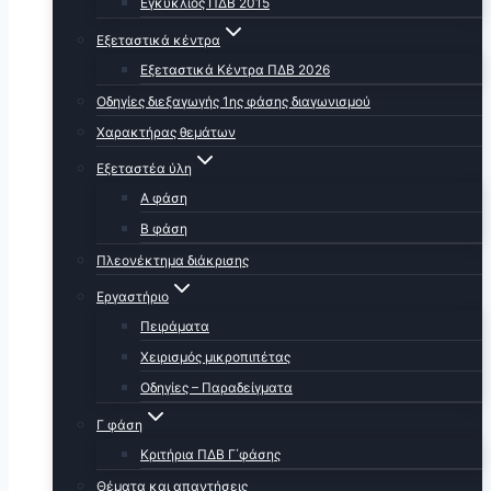
Εγκύκλιος ΠΔΒ 2015
Εξεταστικά κέντρα
Εξεταστικά Κέντρα ΠΔΒ 2026
Οδηγίες διεξαγωγής 1ης φάσης διαγωνισμού
Χαρακτήρας θεμάτων
Εξεταστέα ύλη
Α φάση
Β φάση
Πλεονέκτημα διάκρισης
Εργαστήριο
Πειράματα
Χειρισμός μικροπιπέτας
Οδηγίες – Παραδείγματα
Γ φάση
Κριτήρια ΠΔΒ Γ΄φάσης
Θέματα και απαντήσεις