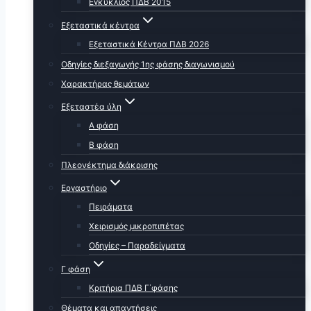
Εγκύκλιος ΠΔΒ 2015
Εξεταστικά κέντρα
Εξεταστικά Κέντρα ΠΔΒ 2026
Οδηγίες διεξαγωγής 1ης φάσης διαγωνισμού
Χαρακτήρας θεμάτων
Εξεταστέα ύλη
Α φάση
Β φάση
Πλεονέκτημα διάκρισης
Εργαστήριο
Πειράματα
Χειρισμός μικροπιπέτας
Οδηγίες – Παραδείγματα
Γ φάση
Κριτήρια ΠΔΒ Γ΄φάσης
Θέματα και απαντήσεις