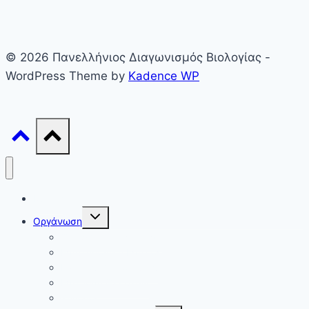
© 2026 Πανελλήνιος Διαγωνισμός Βιολογίας -
WordPress Theme by
Kadence WP
Γενικά
Toggle
Οργάνωση
child
menu
Οργανωτική Επιτροπή
Επιστημονική Επιτροπή
Εθνικός Συντονιστής
Επιτροπή Θεμάτων
Συνοδοί