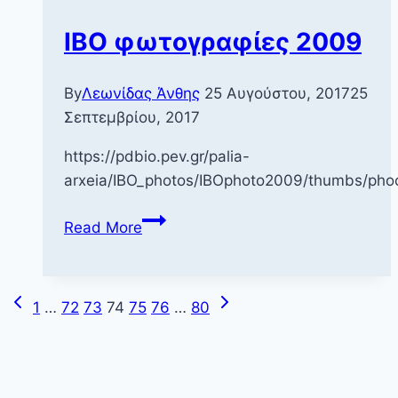
IBO φωτογραφίες 2009
By
Λεωνίδας Άνθης
25 Αυγούστου, 2017
25
Σεπτεμβρίου, 2017
https://pdbio.pev.gr/palia-
arxeia/IBO_photos/IBOphoto2009/thumbs/pho
IBO
Read More
φωτογραφίες
2009
Previous
Next
Page
1
…
72
73
74
75
76
…
80
Page
Page
navigation