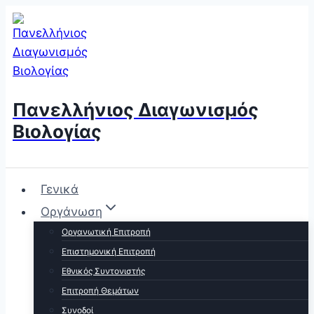
Skip
to
content
Πανελλήνιος Διαγωνισμός
Βιολογίας
Γενικά
Οργάνωση
Οργανωτική Επιτροπή
Επιστημονική Επιτροπή
Εθνικός Συντονιστής
Επιτροπή Θεμάτων
Συνοδοί