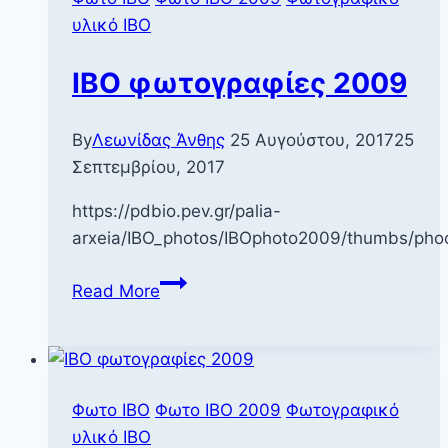
υλικό ΙΒΟ
IBO φωτογραφίες 2009
By
Λεωνίδας Άνθης
25 Αυγούστου, 2017
25
Σεπτεμβρίου, 2017
https://pdbio.pev.gr/palia-
arxeia/IBO_photos/IBOphoto2009/thumbs/ph
IBO
Read More
φωτογραφίες
2009
Φωτο IBO
Φωτο ΙΒΟ 2009
Φωτογραφικό
υλικό ΙΒΟ