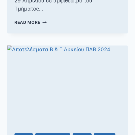
29 Απριλίου σε αμφιθέατρο του
Τμήματος…
Β’
READ MORE
&
Γ’
ΦΆΣΗ
ΠΔΒ
2024