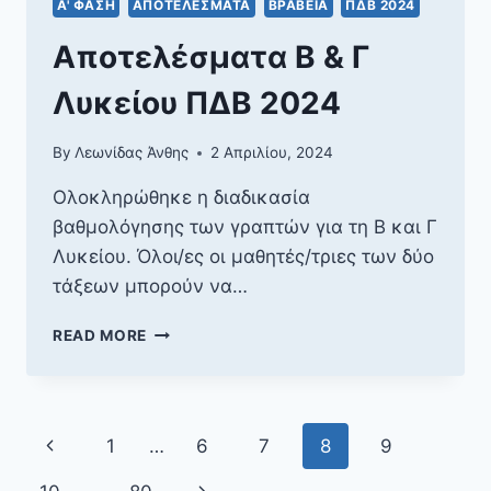
Α' ΦΆΣΗ
ΑΠΟΤΕΛΈΣΜΑΤΑ
ΒΡΑΒΕΊΑ
ΠΔΒ 2024
Αποτελέσματα Β & Γ
Λυκείου ΠΔΒ 2024
By
Λεωνίδας Άνθης
2 Απριλίου, 2024
Ολοκληρώθηκε η διαδικασία
βαθμολόγησης των γραπτών για τη Β και Γ
Λυκείου. Όλοι/ες οι μαθητές/τριες των δύο
τάξεων μπορούν να…
ΑΠΟΤΕΛΈΣΜΑΤΑ
READ MORE
Β
&
Γ
ΛΥΚΕΊΟΥ
Page
Previous
1
…
6
7
8
9
ΠΔΒ
2024
navigation
Page
Next