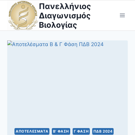
Skip
Πανελλήνιος
to
Διαγωνισμός
content
Βιολογίας
ΑΠΟΤΕΛΈΣΜΑΤΑ
Β' ΦΆΣΗ
Γ ΦΆΣΗ
ΠΔΒ 2024