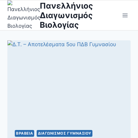
Skip
Πανελλήνιος
to
Διαγωνισμός
content
Βιολογίας
ΒΡΑΒΕΊΑ
ΔΙΑΓΩΝΙΣΜΌΣ ΓΥΜΝΑΣΊΟΥ