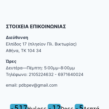
navigation
Page
ΣΤΟΙΧΕΊΑ ΕΠΙΚΟΙΝΩΝΊΑΣ
Διεύθυνση
Ελπίδος 17 (πλησίον Πλ. Βικτωρίας)
Αθήνα, ΤΚ 104 34
Ώρες
Δευτέρα—Πέμπτη: 5:00μμ–8:00μμ
Τηλέφωνο: 2105224632 - 6971640024
email: pdbpev@gmail.com
-517
-12
-5
Ημέρες
Ώρες
Λεπτά