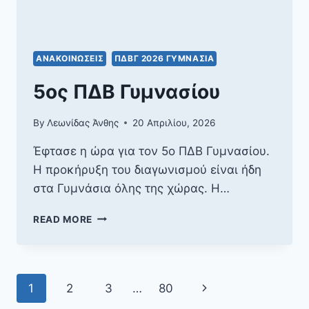
ΑΝΑΚΟΙΝΏΣΕΙΣ
ΠΔΒΓ 2026 ΓΥΜΝΆΣΙΑ
5ος ΠΔΒ Γυμνασίου
By
Λεωνίδας Άνθης
20 Απριλίου, 2026
Έφτασε η ώρα για τον 5ο ΠΔΒ Γυμνασίου.
Η προκήρυξη του διαγωνισμού είναι ήδη
στα Γυμνάσια όλης της χώρας. Η…
5ΟΣ
READ MORE
ΠΔΒ
ΓΥΜΝΑΣΊΟΥ
Page
Next
1
2
3
…
80