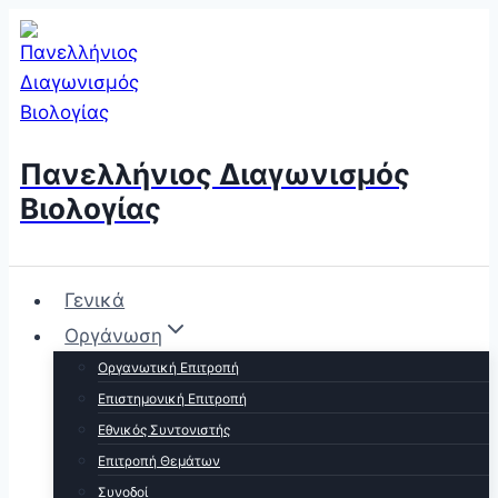
Skip
to
content
Πανελλήνιος Διαγωνισμός
Βιολογίας
Γενικά
Οργάνωση
Οργανωτική Επιτροπή
Επιστημονική Επιτροπή
Εθνικός Συντονιστής
Επιτροπή Θεμάτων
Συνοδοί