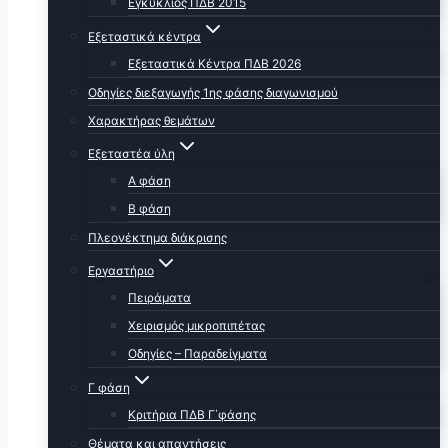
Εγκύκλιος ΠΔΒ 2015
Εξεταστικά κέντρα
Εξεταστικά Κέντρα ΠΔΒ 2026
Οδηγίες διεξαγωγής 1ης φάσης διαγωνισμού
Χαρακτήρας θεμάτων
Εξεταστέα ύλη
Α φάση
Β φάση
Πλεονέκτημα διάκρισης
Εργαστήριο
Πειράματα
Χειρισμός μικροπιπέτας
Οδηγίες – Παραδείγματα
Γ φάση
Κριτήρια ΠΔΒ Γ΄φάσης
Θέματα και απαντήσεις