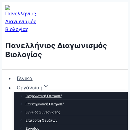
Skip
to
content
Πανελλήνιος Διαγωνισμός
Βιολογίας
Γενικά
Οργάνωση
Οργανωτική Επιτροπή
Επιστημονική Επιτροπή
Εθνικός Συντονιστής
Επιτροπή Θεμάτων
Συνοδοί