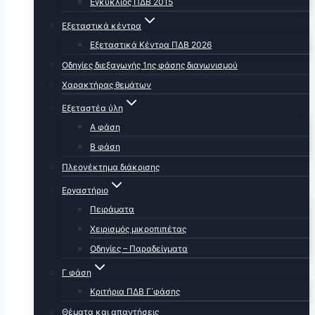
Εγκύκλιος ΠΔΒ 2015
Εξεταστικά κέντρα
Εξεταστικά Κέντρα ΠΔΒ 2026
Οδηγίες διεξαγωγής 1ης φάσης διαγωνισμού
Χαρακτήρας θεμάτων
Εξεταστέα ύλη
Α φάση
Β φάση
Πλεονέκτημα διάκρισης
Εργαστήριο
Πειράματα
Χειρισμός μικροπιπέτας
Οδηγίες – Παραδείγματα
Γ φάση
Κριτήρια ΠΔΒ Γ΄φάσης
Θέματα και απαντήσεις