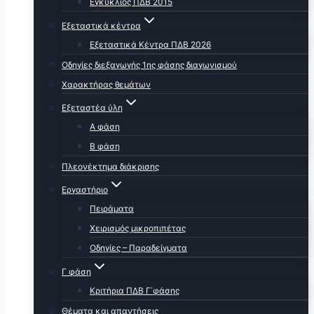
Εγκύκλιος ΠΔΒ 2015
Εξεταστικά κέντρα
Εξεταστικά Κέντρα ΠΔΒ 2026
Οδηγίες διεξαγωγής 1ης φάσης διαγωνισμού
Χαρακτήρας θεμάτων
Εξεταστέα ύλη
Α φάση
Β φάση
Πλεονέκτημα διάκρισης
Εργαστήριο
Πειράματα
Χειρισμός μικροπιπέτας
Οδηγίες – Παραδείγματα
Γ φάση
Κριτήρια ΠΔΒ Γ΄φάσης
Θέματα και απαντήσεις