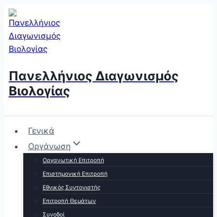
Skip
to
content
Πανελλήνιος Διαγωνισμός
Βιολογίας
Γενικά
Οργάνωση
Οργανωτική Επιτροπή
Επιστημονική Επιτροπή
Εθνικός Συντονιστής
Επιτροπή Θεμάτων
Συνοδοί