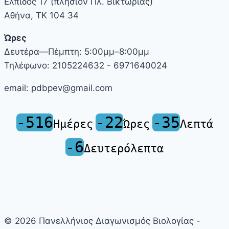
Ελπίδος 17 (πλησίον Πλ. Βικτωρίας)
Αθήνα, ΤΚ 104 34
Ώρες
Δευτέρα—Πέμπτη: 5:00μμ–8:00μμ
Τηλέφωνο: 2105224632 - 6971640024
email: pdbpev@gmail.com
-516
-22
-35
Ημέρες
Ώρες
Λεπτά
-6
Δευτερόλεπτα
© 2026 Πανελλήνιος Διαγωνισμός Βιολογίας -