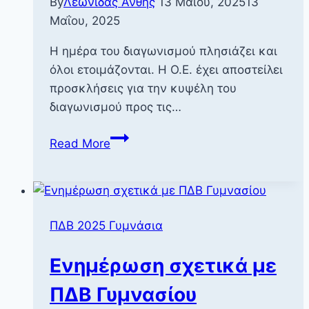
By
Λεωνίδας Άνθης
13 Μαΐου, 2025
13
Μαΐου, 2025
Η ημέρα του διαγωνισμού πλησιάζει και
όλοι ετοιμάζονται. Η Ο.Ε. έχει αποστείλει
προσκλήσεις για την κυψέλη του
διαγωνισμού προς τις…
Ενημέρωση
Read More
σχετικά
με
ΠΔΒ
Γυμνασίου
ΠΔΒ 2025 Γυμνάσια
v.2
Ενημέρωση σχετικά με
ΠΔΒ Γυμνασίου