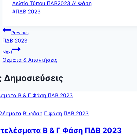
Δελτίο Τύπου ΠΔΒ2023 Α' Φάση
Post
#
ΠΔΒ 2023
Tags:
Πλοήγηση
Previous
ΠΔΒ 2023
άρθρων
Next
Θέματα & Απαντήσεις
ς Δημοσιεύσεις
λέσματα
Β' φάση
Γ φάση
ΠΔΒ 2023
τελέσματα Β & Γ Φάση ΠΔΒ 2023