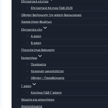
Εξεταστικά κέντρα
Εξεταστικά Κέντρα ΠΔΒ 2026
Οδηγίες διεξαγωγής 1ης φάσης διαγωνισμού
Χαρακτήρας θεμάτων
Εξεταστέα ύλη
Α φάση
Β φάση
Πλεονέκτημα διάκρισης
Εργαστήριο
Πειράματα
Χειρισμός μικροπιπέτας
Οδηγίες – Παραδείγματα
Γ φάση
Κριτήρια ΠΔΒ Γ΄φάσης
Θέματα και απαντήσεις
Αποτελέσματα