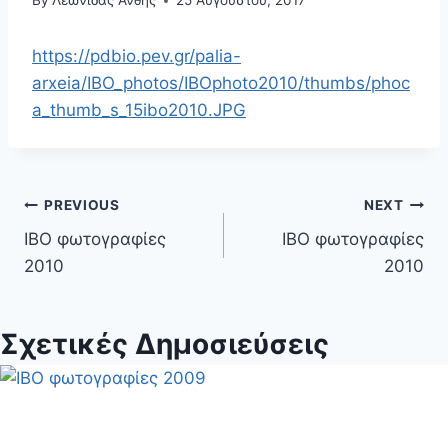
By
Λεωνίδας Άνθης
25 Αυγούστου, 2017
https://pdbio.pev.gr/palia-
arxeia/IBO_photos/IBOphoto2010/thumbs/phoc
a_thumb_s_15ibo2010.JPG
Πλοήγηση
PREVIOUS
NEXT
IBO φωτογραφίες
IBO φωτογραφίες
άρθρων
2010
2010
Σχετικές Δημοσιεύσεις