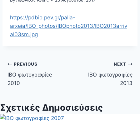
By
Λεωνίδας Άνθης
25 Αυγούστου, 2017
https://pdbio.pev.gr/palia-
arxeia/IBO_photos/IBOphoto2013/IBO2013arriv
al03sm.jpg
Πλοήγηση
PREVIOUS
NEXT
IBO φωτογραφίες
IBO φωτογραφίες
άρθρων
2010
2013
Σχετικές Δημοσιεύσεις