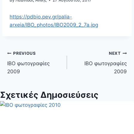
By
Λεωνίδας Άνθης
27 Αυγούστου, 2017
https://pdbio.pev.gr/palia-
arxeia/IBO_photos/IBO2009_2_7a.jpg
Πλοήγηση
PREVIOUS
NEXT
ΙΒΟ φωτογραφίες
ΙΒΟ φωτογραφίες
άρθρων
2009
2009
Σχετικές Δημοσιεύσεις