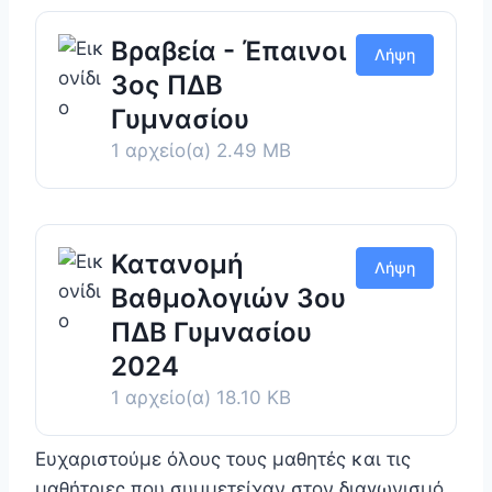
Βραβεία - Έπαινοι
Λήψη
3ος ΠΔΒ
Γυμνασίου
1 αρχείο(α)
2.49 MB
Κατανομή
Λήψη
Βαθμολογιών 3ου
ΠΔΒ Γυμνασίου
2024
1 αρχείο(α)
18.10 KB
Ευχαριστούμε όλους τους μαθητές και τις
μαθήτριες που συμμετείχαν στον διαγωνισμό