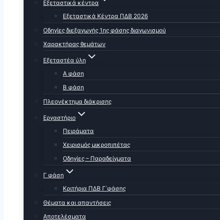
Εξεταστικά κέντρα
Εξεταστικά Κέντρα ΠΔΒ 2026
Οδηγίες διεξαγωγής 1ης φάσης διαγωνισμού
Χαρακτήρας θεμάτων
Εξεταστέα ύλη
Α φάση
Β φάση
Πλεονέκτημα διάκρισης
Εργαστήριο
Πειράματα
Χειρισμός μικροπιπέτας
Οδηγίες – Παραδείγματα
Γ φάση
Κριτήρια ΠΔΒ Γ΄φάσης
Θέματα και απαντήσεις
Αποτελέσματα