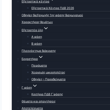
Εξεταστικά κέντρα
Εξεταστικά Κέντρα ΠΔΒ 2026
Οδηγίες διεξαγωγής 1ης φάσης διαγωνισμού
Χαρακτήρας θεμάτων
Εξεταστέα ύλη
Α φάση
Β φάση
Πλεονέκτημα διάκρισης
Εργαστήριο
Πειράματα
Χειρισμός μικροπιπέτας
Οδηγίες – Παραδείγματα
Γ φάση
Κριτήρια ΠΔΒ Γ΄φάσης
Θέματα και απαντήσεις
Αποτελέσματα