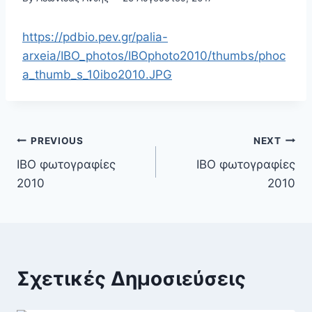
https://pdbio.pev.gr/palia-
arxeia/IBO_photos/IBOphoto2010/thumbs/phoc
a_thumb_s_10ibo2010.JPG
Πλοήγηση
PREVIOUS
NEXT
IBO φωτογραφίες
IBO φωτογραφίες
άρθρων
2010
2010
Σχετικές Δημοσιεύσεις