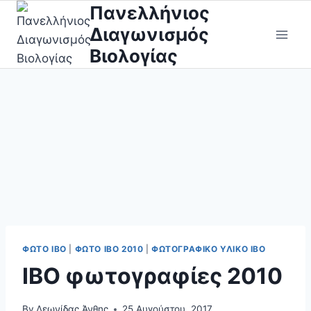
Skip
Πανελλήνιος
to
Διαγωνισμός
content
Βιολογίας
ΦΩΤΟ IBO
|
ΦΩΤΟ ΙΒΟ 2010
|
ΦΩΤΟΓΡΑΦΙΚΌ ΥΛΙΚΌ ΙΒΟ
IBO φωτογραφίες 2010
By
Λεωνίδας Άνθης
25 Αυγούστου, 2017