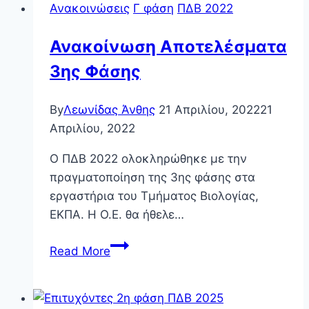
Ανακοινώσεις
Γ φάση
ΠΔΒ 2022
–
ΠΔΒ
Ανακοίνωση Αποτελέσματα
2025
3ης Φάσης
By
Λεωνίδας Άνθης
21 Απριλίου, 2022
21
Απριλίου, 2022
Ο ΠΔΒ 2022 ολοκληρώθηκε με την
πραγματοποίηση της 3ης φάσης στα
εργαστήρια του Τμήματος Βιολογίας,
ΕΚΠΑ. Η Ο.Ε. θα ήθελε…
Ανακοίνωση
Read More
Αποτελέσματα
3ης
Φάσης