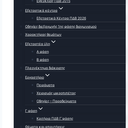
Εγκύκλιος ΠΔΒ 2015
Εξεταστικά κέντρα
Εξεταστικά Κέντρα ΠΔΒ 2026
Οδηγίες διεξαγωγής 1ης φάσης διαγωνισμού
Χαρακτήρας θεμάτων
Εξεταστέα ύλη
Α φάση
Β φάση
Πλεονέκτημα διάκρισης
Εργαστήριο
Πειράματα
Χειρισμός μικροπιπέτας
Οδηγίες – Παραδείγματα
Γ φάση
Κριτήρια ΠΔΒ Γ΄φάσης
Θέματα και απαντήσεις