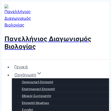
Skip
to
content
Πανελλήνιος Διαγωνισμός
Βιολογίας
Γενικά
Οργάνωση
Οργανωτική Επιτροπή
Επιστημονική Επιτροπή
Εθνικός Συντονιστής
Επιτροπή Θεμάτων
Συνοδοί