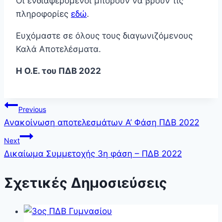
Οι ενδιαφερόμενοι μπορούν να βρουν τις
πληροφορίες
εδώ
.
Ευχόμαστε σε όλους τους διαγωνιζόμενους
Καλά Αποτελέσματα.
Η Ο.Ε. του ΠΔΒ 2022
Πλοήγηση
Previous
Ανακοίνωση αποτελεσμάτων Α’ Φάση ΠΔΒ 2022
άρθρων
Next
Δικαίωμα Συμμετοχής 3η φάση – ΠΔΒ 2022
Σχετικές Δημοσιεύσεις