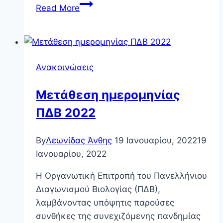
Ελληνική
Read More
Εθνική
Αποστολή
στην
34η
Ανακοινώσεις
ΙΒΟ
Μετάθεση ημερομηνίας
ΠΔΒ 2022
By
Λεωνίδας Άνθης
19 Ιανουαρίου, 2022
19
Ιανουαρίου, 2022
Η Οργανωτική Επιτροπή του Πανελλήνιου
Διαγωνισμού Βιολογίας (ΠΔΒ),
λαμβάνοντας υπόψητις παρούσες
συνθήκες της συνεχιζόμενης πανδημίας