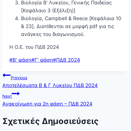
Βιολογία Β’ Λυκείου, Γενικής Παιδείας
[Κεφάλαιο 3 (Εξέλιξη)]
Βιολογία, Campbell & Reece [Κεφάλαια 10
& 23]. Διατίθενται σε μορφή pdf για τις
ανάγκες του διαγωνισμού.
Η Ο.Ε. του ΠΔΒ 2024
Post
#
Β' φάση
#
Γ' φάση
#
ΠΔΒ 2024
Tags:
Πλοήγηση
Previous
Αποτελέσματα Β & Γ Λυκείου ΠΔΒ 2024
άρθρων
Next
Ανακοίνωση για 2η φάση – ΠΔΒ 2024
Σχετικές Δημοσιεύσεις