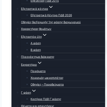
Εγκύκλιος ΠΔΒ 2015
Εξεταστικά κέντρα
Εξεταστικά Κέντρα ΠΔΒ 2026
Οδηγίες διεξαγωγής 1ης φάσης διαγωνισμού
Χαρακτήρας θεμάτων
Εξεταστέα ύλη
Α φάση
Β φάση
Πλεονέκτημα διάκρισης
Εργαστήριο
Πειράματα
Χειρισμός μικροπιπέτας
Οδηγίες – Παραδείγματα
Γ φάση
Κριτήρια ΠΔΒ Γ΄φάσης
Θέματα και απαντήσεις