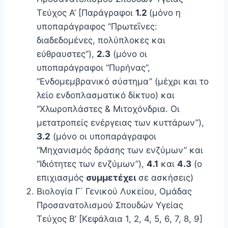
Τεύχος Α’ [Παράγραφοι
1.2
(μόνο η
υποπαράγραφος “Πρωτεΐνες:
διαδεδομένες, πολύπλοκες και
εύθραυστες”),
2.3
(μόνο οι
υποπαράγραφοι “Πυρήνας”,
“Ενδομεμβρανικό σύστημα” (μέχρι και το
λείο ενδοπλασματικό δίκτυο) και
“Χλωροπλάστες & Μιτοχόνδρια. Οι
μετατροπείς ενέργειας των κυττάρων”),
3.2
(μόνο οι υποπαράγραφοι
“Μηχανισμός δράσης των ενζύμων” και
“Ιδιότητες των ενζύμων”),
4.1
και
4.3
(ο
επιχιασμός
συμμετέχει
σε ασκήσεις)
Βιολογία Γ΄ Γενικού Λυκείου, Ομάδας
Προσανατολισμού Σπουδών Υγείας
Τεύχος Β’ [Κεφάλαια 1, 2, 4, 5, 6, 7, 8, 9]