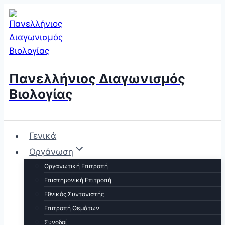
Skip
to
content
Πανελλήνιος Διαγωνισμός
Βιολογίας
Γενικά
Οργάνωση
Οργανωτική Επιτροπή
Επιστημονική Επιτροπή
Εθνικός Συντονιστής
Επιτροπή Θεμάτων
Συνοδοί