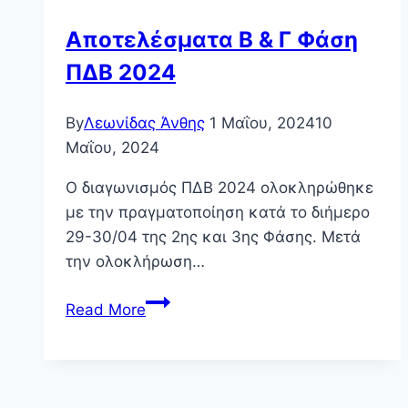
Βραβεία
Αποτελέσματα Β & Γ Φάση
&
ΠΔΒ 2024
Έπαινοι
By
Λεωνίδας Άνθης
1 Μαΐου, 2024
10
Μαΐου, 2024
Ο διαγωνισμός ΠΔΒ 2024 ολοκληρώθηκε
με την πραγματοποίηση κατά το διήμερο
29-30/04 της 2ης και 3ης Φάσης. Μετά
την ολοκλήρωση…
Αποτελέσματα
Read More
Β
&
Γ
Φάση