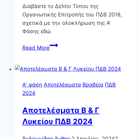
Διαβάστε το Δελτίο Τύπου της
Οργανωτικής Επιτροπής του ΠΔΒ 2018,
σχετικά με την ολοκλήρωση της Α’
Φάσης εδώ.
Δελτίο
Read More
τύπου
Α’
φάσης
ΠΔΒ
Α' φάση
Αποτελέσματα
Βραβεία
ΠΔΒ
2018
2024
Αποτελέσματα Β & Γ
Λυκείου ΠΔΒ 2024
By
Λεωνίδας Άνθης
2 Απριλίου, 2024
2