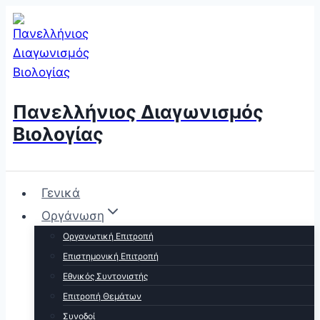
Skip
to
content
Πανελλήνιος Διαγωνισμός
Βιολογίας
Γενικά
Οργάνωση
Οργανωτική Επιτροπή
Επιστημονική Επιτροπή
Εθνικός Συντονιστής
Επιτροπή Θεμάτων
Συνοδοί