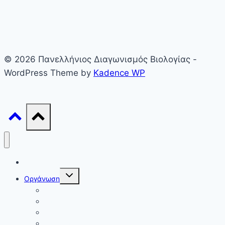
© 2026 Πανελλήνιος Διαγωνισμός Βιολογίας -
WordPress Theme by
Kadence WP
Γενικά
Toggle
Οργάνωση
child
menu
Οργανωτική Επιτροπή
Επιστημονική Επιτροπή
Εθνικός Συντονιστής
Επιτροπή Θεμάτων