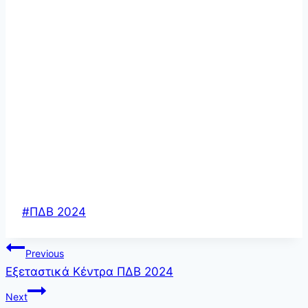
Post
#
ΠΔΒ 2024
Tags:
Πλοήγηση
Previous
Εξεταστικά Κέντρα ΠΔΒ 2024
άρθρων
Next