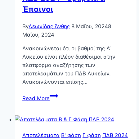
Έπαινοι
By
Λεωνίδας Άνθης
8 Μαΐου, 2024
8
Μαΐου, 2024
Ανακοινώνεται ότι οι βαθμοί της Α’
Λυκείου είναι πλέον διαθέσιμοι στην
πλατφόρμα αναζήτησης των
αποτελεσμάτων του ΠΔΒ Λυκείων.
Ανακοινώνονται επίσης…
Αποτελέσματα
Read More
Α
Λυκείου
ΠΔΒ
2024
Αποτελέσματα
Β' φάση
Γ φάση
ΠΔΒ 2024
–