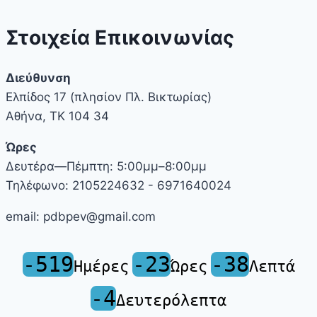
ΠΔΒ
2024
Στοιχεία Επικοινωνίας
Διεύθυνση
Ελπίδος 17 (πλησίον Πλ. Βικτωρίας)
Αθήνα, ΤΚ 104 34
Ώρες
Δευτέρα—Πέμπτη: 5:00μμ–8:00μμ
Τηλέφωνο: 2105224632 - 6971640024
email: pdbpev@gmail.com
-519
-23
-38
Ημέρες
Ώρες
Λεπτά
-4
Δευτερόλεπτα