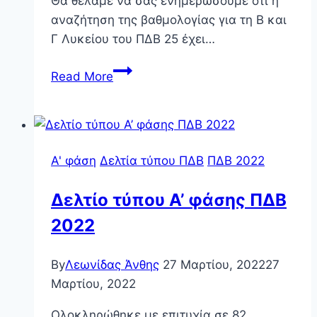
Θα θέλαμε να σας ενημερώσουμε ότι η
αναζήτηση της βαθμολογίας για τη Β και
Γ Λυκείου του ΠΔΒ 25 έχει…
Αποτελέσματα
Read More
Β
&
Γ
Λυκείου
Α' φάση
Δελτία τύπου ΠΔΒ
ΠΔΒ 2022
ΠΔΒ
2025
Δελτίο τύπου Α’ φάσης ΠΔΒ
–
2022
2
By
Λεωνίδας Άνθης
27 Μαρτίου, 2022
27
Μαρτίου, 2022
Ολοκληρώθηκε με επιτυχία σε 82