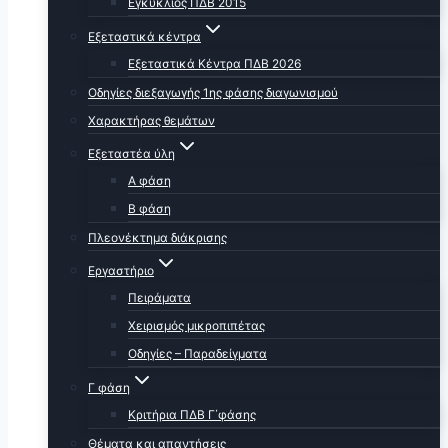
Εγκύκλιος ΠΔΒ 2015
Εξεταστικά κέντρα
Εξεταστικά Κέντρα ΠΔΒ 2026
Οδηγίες διεξαγωγής 1ης φάσης διαγωνισμού
Χαρακτήρας θεμάτων
Εξεταστέα ύλη
Α φάση
Β φάση
Πλεονέκτημα διάκρισης
Εργαστήριο
Πειράματα
Χειρισμός μικροπιπέτας
Οδηγίες – Παραδείγματα
Γ φάση
Κριτήρια ΠΔΒ Γ΄φάσης
Θέματα και απαντήσεις