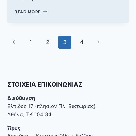
ΣΧΕΤΙΚΆ
READ MORE
ΜΕ
ΑΠΟΤΕΛΈΣΜΑΤΑ
Α’
ΦΆΣΗΣ
Page
Previous
Next
1
2
3
4
ΚΑΙ
ΎΛΗ
navigation
Page
Page
Β
ΦΆΣΗΣ.
ΣΤΟΙΧΕΊΑ ΕΠΙΚΟΙΝΩΝΊΑΣ
Διεύθυνση
Ελπίδος 17 (πλησίον Πλ. Βικτωρίας)
Αθήνα, ΤΚ 104 34
Ώρες
Δευτέρα—Πέμπτη: 5:00μμ–8:00μμ