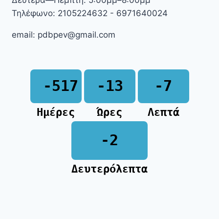
Τηλέφωνο: 2105224632 - 6971640024
email: pdbpev@gmail.com
-517
-13
-7
Ημέρες
Ώρες
Λεπτά
-2
Δευτερόλεπτα