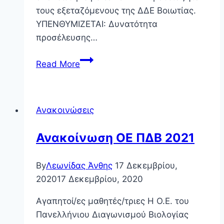
τους εξεταζόμενους της ΔΔΕ Βοιωτίας.
ΥΠΕΝΘΥΜΙΖΕΤΑΙ: Δυνατότητα
προσέλευσης…
Ενημέρωση
Read More
για
τον
ΠΔΒ
Ανακοινώσεις
2022
Ανακοίνωση ΟΕ ΠΔΒ 2021
By
Λεωνίδας Άνθης
17 Δεκεμβρίου,
2020
17 Δεκεμβρίου, 2020
Αγαπητοί/ες μαθητές/τριες Η Ο.Ε. του
Πανελλήνιου Διαγωνισμού Βιολογίας