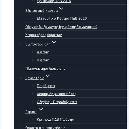
Εγκύκλιος ΠΔΒ 2015
Εξεταστικά κέντρα
Εξεταστικά Κέντρα ΠΔΒ 2026
Οδηγίες διεξαγωγής 1ης φάσης διαγωνισμού
Χαρακτήρας θεμάτων
Εξεταστέα ύλη
Α φάση
Β φάση
Πλεονέκτημα διάκρισης
Εργαστήριο
Πειράματα
Χειρισμός μικροπιπέτας
Οδηγίες – Παραδείγματα
Γ φάση
Κριτήρια ΠΔΒ Γ΄φάσης
Θέματα και απαντήσεις