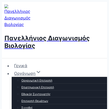
Skip
to
content
Πανελλήνιος Διαγωνισμός
Βιολογίας
Γενικά
Οργάνωση
Οργανωτική Επιτροπή
Επιστημονική Επιτροπή
Εθνικός Συντονιστής
Επιτροπή Θεμάτων
Συνοδοί