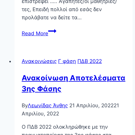
επιστρέφει ….. Αγαπητές/οί μαθήτριες/
τες, Επειδή πολλοί από εσάς δεν
προλάβατε να δείτε τα…
Γίνε
Read More
Βιολόγος
για
μία
Ανακοινώσεις
Γ φάση
ΠΔΒ 2022
μέρα
….
Ανακοίνωση Αποτελέσματα
(Η
3ης Φάσης
επιστροφή)
By
Λεωνίδας Άνθης
21 Απριλίου, 2022
21
Απριλίου, 2022
Ο ΠΔΒ 2022 ολοκληρώθηκε με την
πραγματοποίηση της 3ης φάσης στα