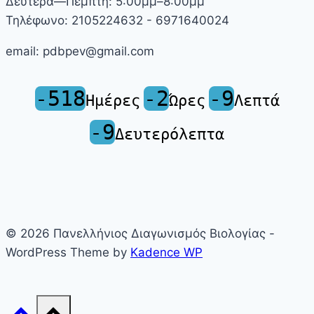
Δευτέρα—Πέμπτη: 5:00μμ–8:00μμ
Τηλέφωνο: 2105224632 - 6971640024
email: pdbpev@gmail.com
-518
-2
-9
Ημέρες
Ώρες
Λεπτά
-9
Δευτερόλεπτα
© 2026 Πανελλήνιος Διαγωνισμός Βιολογίας -
WordPress Theme by
Kadence WP